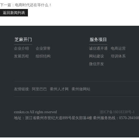
下一篇：
电商时代还在等什么！
返回新闻列表
芝麻开门
服务项目
企业介绍
企业荣誉
诚信通开通
电商运营
发展历程
组织结构
网站建设
培训体系
微信开发
友情链接:
阿里巴巴
衢州人才网
衢州做网站
ezmkm.cn All rights reserved
浙ICP备16018338号-1
地址：浙江省衢州市世纪大道899号星矢部落4楼 衢州服务热线：0570-284168