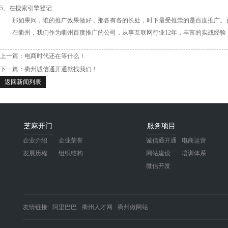
5、在搜索引擎登记
那如果问，谁的推广效果做好，那各有各的长处，时下最受推崇的是百度推广。百
在衢州，我们作为衢州百度推广的公司，从事互联网行业12年，丰富的实战经验
上一篇：
电商时代还在等什么！
下一篇：
衢州诚信通开通就找我们！
返回新闻列表
芝麻开门
服务项目
企业介绍
企业荣誉
诚信通开通
电商运营
发展历程
组织结构
网站建设
培训体系
微信开发
友情链接:
阿里巴巴
衢州人才网
衢州做网站