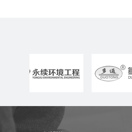
为了促进同事之间的认识和了解，丰
富员工们的业余生活，加强运动理念，
打造团队精神，浙江芝麻开门电子商务
有限公司和浙江熊出没网络科技有限公
司联合举办了第一界男子篮球联谊赛。
每一位参赛选手都斗志昂扬，士气如
虹，与对手展开了激烈的碰撞和角逐。
赛场上每一位队员都仿佛化身运动健
将，那精彩的三分球，精准的罚球，无
不让比赛推向一个又一个高潮；快攻，
妙传，更是令比 赛精彩纷呈……
场上热闹，场下可也不冷清。每一位