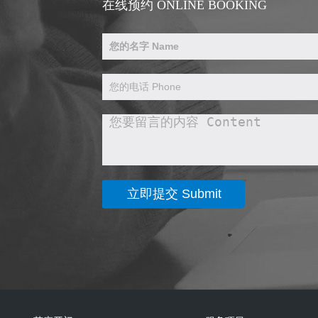
在线预约 ONLINE BOOKING
观众也都是一位拉拉队员，呐喊，助
威，为自己公司的团队加油，喊得面色
赤红，喊得声音嘶哑，但更是喊出了激
情与活力！
比赛中两支队伍也是八仙过海各显神