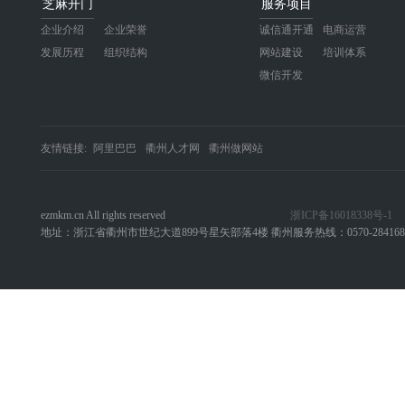
芝麻开门
服务项目
通，与对手大战 300 回合，最终经过激
企业介绍
企业荣誉
诚信通开通
电商运营
烈的角逐，芝麻开门公司队员力挫群
发展历程
组织结构
网站建设
培训体系
雄，夺得了本次球赛的冠军。
微信开发
友情链接:
阿里巴巴
衢州人才网
衢州做网站
ezmkm.cn All rights reserved
浙ICP备16018338号-1
地址：浙江省衢州市世纪大道899号星矢部落4楼 衢州服务热线：0570-284168